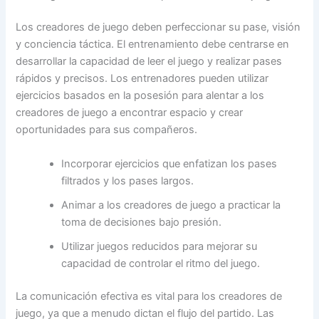
Los creadores de juego deben perfeccionar su pase, visión
y conciencia táctica. El entrenamiento debe centrarse en
desarrollar la capacidad de leer el juego y realizar pases
rápidos y precisos. Los entrenadores pueden utilizar
ejercicios basados en la posesión para alentar a los
creadores de juego a encontrar espacio y crear
oportunidades para sus compañeros.
Incorporar ejercicios que enfatizan los pases
filtrados y los pases largos.
Animar a los creadores de juego a practicar la
toma de decisiones bajo presión.
Utilizar juegos reducidos para mejorar su
capacidad de controlar el ritmo del juego.
La comunicación efectiva es vital para los creadores de
juego, ya que a menudo dictan el flujo del partido. Las