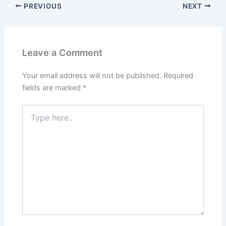
PREVIOUS
NEXT
Leave a Comment
Your email address will not be published.
Required
fields are marked
*
Type
here..