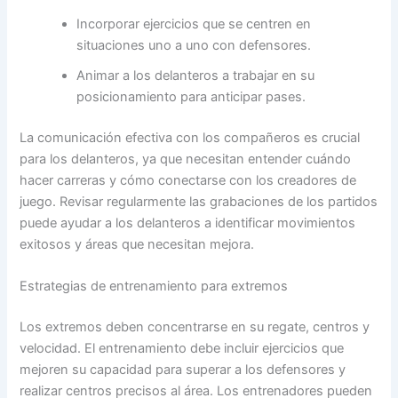
Incorporar ejercicios que se centren en
situaciones uno a uno con defensores.
Animar a los delanteros a trabajar en su
posicionamiento para anticipar pases.
La comunicación efectiva con los compañeros es crucial
para los delanteros, ya que necesitan entender cuándo
hacer carreras y cómo conectarse con los creadores de
juego. Revisar regularmente las grabaciones de los partidos
puede ayudar a los delanteros a identificar movimientos
exitosos y áreas que necesitan mejora.
Estrategias de entrenamiento para extremos
Los extremos deben concentrarse en su regate, centros y
velocidad. El entrenamiento debe incluir ejercicios que
mejoren su capacidad para superar a los defensores y
realizar centros precisos al área. Los entrenadores pueden