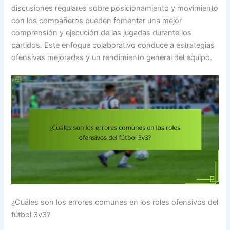
discusiones regulares sobre posicionamiento y movimiento
con los compañeros pueden fomentar una mejor
comprensión y ejecución de las jugadas durante los
partidos. Este enfoque colaborativo conduce a estrategias
ofensivas mejoradas y un rendimiento general del equipo.
¿Cuáles son los errores comunes en los roles ofensivos del
fútbol 3v3?