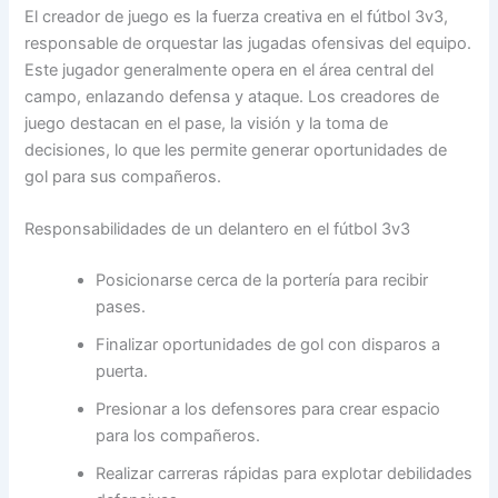
El creador de juego es la fuerza creativa en el fútbol 3v3,
responsable de orquestar las jugadas ofensivas del equipo.
Este jugador generalmente opera en el área central del
campo, enlazando defensa y ataque. Los creadores de
juego destacan en el pase, la visión y la toma de
decisiones, lo que les permite generar oportunidades de
gol para sus compañeros.
Responsabilidades de un delantero en el fútbol 3v3
Posicionarse cerca de la portería para recibir
pases.
Finalizar oportunidades de gol con disparos a
puerta.
Presionar a los defensores para crear espacio
para los compañeros.
Realizar carreras rápidas para explotar debilidades