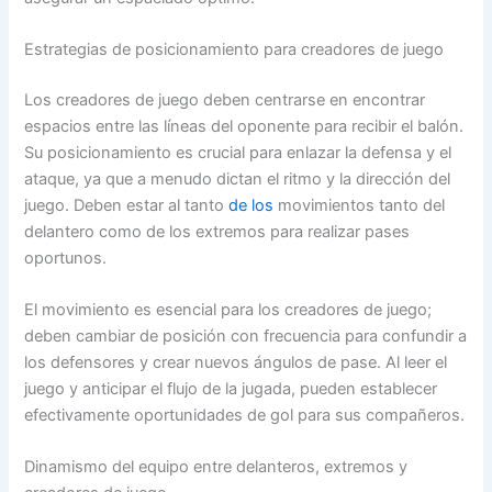
Estrategias de posicionamiento para creadores de juego
Los creadores de juego deben centrarse en encontrar
espacios entre las líneas del oponente para recibir el balón.
Su posicionamiento es crucial para enlazar la defensa y el
ataque, ya que a menudo dictan el ritmo y la dirección del
juego. Deben estar al tanto
de los
movimientos tanto del
delantero como de los extremos para realizar pases
oportunos.
El movimiento es esencial para los creadores de juego;
deben cambiar de posición con frecuencia para confundir a
los defensores y crear nuevos ángulos de pase. Al leer el
juego y anticipar el flujo de la jugada, pueden establecer
efectivamente oportunidades de gol para sus compañeros.
Dinamismo del equipo entre delanteros, extremos y