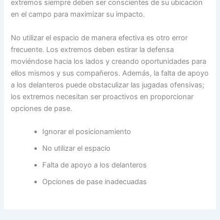
extremos siempre deben ser conscientes de su ubicación
en el campo para maximizar su impacto.
No utilizar el espacio de manera efectiva es otro error
frecuente. Los extremos deben estirar la defensa
moviéndose hacia los lados y creando oportunidades para
ellos mismos y sus compañeros. Además, la falta de apoyo
a los delanteros puede obstaculizar las jugadas ofensivas;
los extremos necesitan ser proactivos en proporcionar
opciones de pase.
Ignorar el posicionamiento
No utilizar el espacio
Falta de apoyo a los delanteros
Opciones de pase inadecuadas