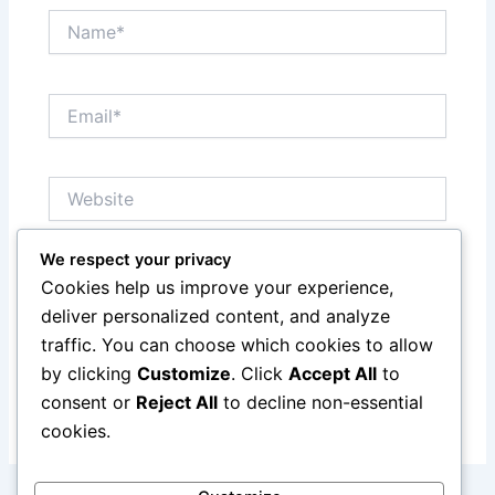
Name*
Email*
Website
We respect your privacy
Save my name, email, and website in this browser
Cookies help us improve your experience,
for the next time I comment.
deliver personalized content, and analyze
traffic. You can choose which cookies to allow
by clicking
Customize
. Click
Accept All
to
consent or
Reject All
to decline non-essential
cookies.