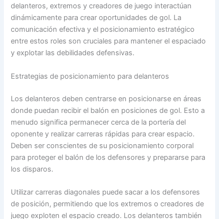
delanteros, extremos y creadores de juego interactúan
dinámicamente para crear oportunidades de gol. La
comunicación efectiva y el posicionamiento estratégico
entre estos roles son cruciales para mantener el espaciado
y explotar las debilidades defensivas.
Estrategias de posicionamiento para delanteros
Los delanteros deben centrarse en posicionarse en áreas
donde puedan recibir el balón en posiciones de gol. Esto a
menudo significa permanecer cerca de la portería del
oponente y realizar carreras rápidas para crear espacio.
Deben ser conscientes de su posicionamiento corporal
para proteger el balón de los defensores y prepararse para
los disparos.
Utilizar carreras diagonales puede sacar a los defensores
de posición, permitiendo que los extremos o creadores de
juego exploten el espacio creado. Los delanteros también