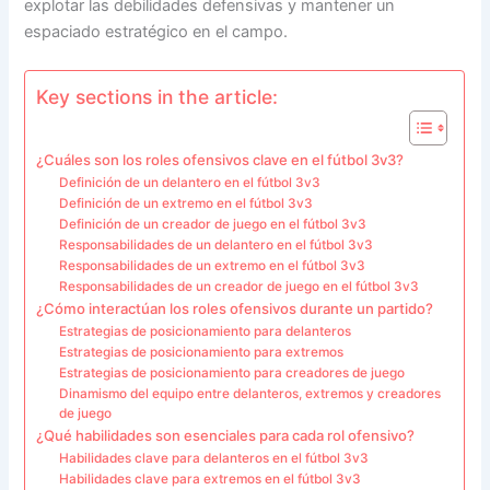
explotar las debilidades defensivas y mantener un
espaciado estratégico en el campo.
Key sections in the article:
¿Cuáles son los roles ofensivos clave en el fútbol 3v3?
Definición de un delantero en el fútbol 3v3
Definición de un extremo en el fútbol 3v3
Definición de un creador de juego en el fútbol 3v3
Responsabilidades de un delantero en el fútbol 3v3
Responsabilidades de un extremo en el fútbol 3v3
Responsabilidades de un creador de juego en el fútbol 3v3
¿Cómo interactúan los roles ofensivos durante un partido?
Estrategias de posicionamiento para delanteros
Estrategias de posicionamiento para extremos
Estrategias de posicionamiento para creadores de juego
Dinamismo del equipo entre delanteros, extremos y creadores
de juego
¿Qué habilidades son esenciales para cada rol ofensivo?
Habilidades clave para delanteros en el fútbol 3v3
Habilidades clave para extremos en el fútbol 3v3