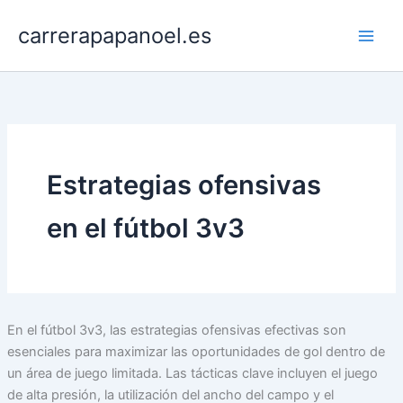
Skip
carrerapapanoel.es
to
content
Estrategias ofensivas
en el fútbol 3v3
En el fútbol 3v3, las estrategias ofensivas efectivas son
esenciales para maximizar las oportunidades de gol dentro de
un área de juego limitada. Las tácticas clave incluyen el juego
de alta presión, la utilización del ancho del campo y el