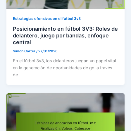
Estrategias ofensivas en el fútbol 3v3
Posicionamiento en fútbol 3V3: Roles de
delantero, juego por bandas, enfoque
central
Simon Carter
/
27/01/2026
En el fútbol 3v3, los delanteros juegan un papel vital
en la generación de oportunidades de gol a través
de