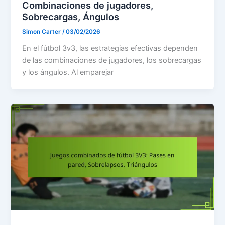
Combinaciones de jugadores,
Sobrecargas, Ángulos
Simon Carter
/
03/02/2026
En el fútbol 3v3, las estrategias efectivas dependen
de las combinaciones de jugadores, los sobrecargas
y los ángulos. Al emparejar