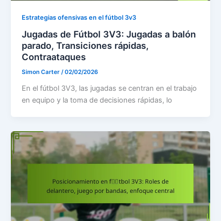
Estrategias ofensivas en el fútbol 3v3
Jugadas de Fútbol 3V3: Jugadas a balón
parado, Transiciones rápidas,
Contraataques
Simon Carter
/
02/02/2026
En el fútbol 3V3, las jugadas se centran en el trabajo
en equipo y la toma de decisiones rápidas, lo