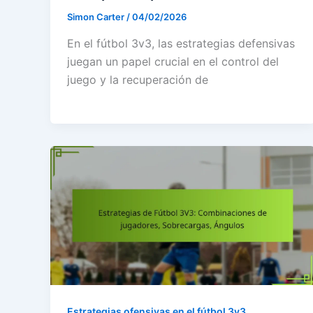
Simon Carter
/
04/02/2026
En el fútbol 3v3, las estrategias defensivas
juegan un papel crucial en el control del
juego y la recuperación de
Estrategias ofensivas en el fútbol 3v3