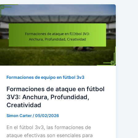
Formaciones de equipo en fútbol 3v3
Formaciones de ataque en fútbol
3V3: Anchura, Profundidad,
Creatividad
Simon Carter
/
05/02/2026
En el fútbol 3v3, las formaciones de
ataque efectivas son esenciales para