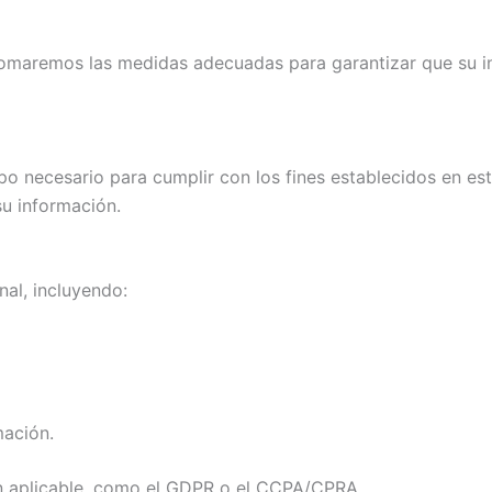
, tomaremos las medidas adecuadas para garantizar que su 
o necesario para cumplir con los fines establecidos en es
u información.
al, incluyendo:
mación.
ón aplicable, como el GDPR o el CCPA/CPRA.