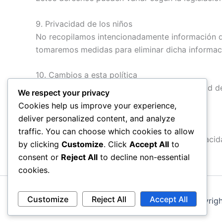
9. Privacidad de los niños
No recopilamos intencionadamente información d
tomaremos medidas para eliminar dicha informac
10. Cambios a esta política
Podemos actualizar esta Política de Privacidad de
We respect your privacy
web.
Cookies help us improve your experience,
deliver personalized content, and analyze
11. Información de contacto
traffic. You can choose which cookies to allow
Si tiene preguntas sobre esta Política de Privac
by clicking
Customize
. Click
Accept All
to
consent or
Reject All
to decline non-essential
cookies.
Customize
Reject All
Accept All
Copyrigh