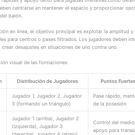
s rápidas y apoyo tanto para jugadas ofensivas como defen
eben centrarse en mantener el espacio y proporcionar opc
del balón.
ión en línea, el objetivo principal es explotar la amplitud y
es para centros o pases filtrados. Los jugadores deben inte
y crear desajustes en situaciones de uno contra uno.
ión visual de las formaciones
n
Distribución de Jugadores
Puntos Fuerte
Jugador 1, Jugador 2, Jugador
Pase rápido, mant
3 (formando un triángulo)
de la posesión
Jugador 1 (arriba), Jugador 2
Control del medi
(izquierda), Jugador 3
apoyo para transi
(derecha), Jugador 4 (abajo)