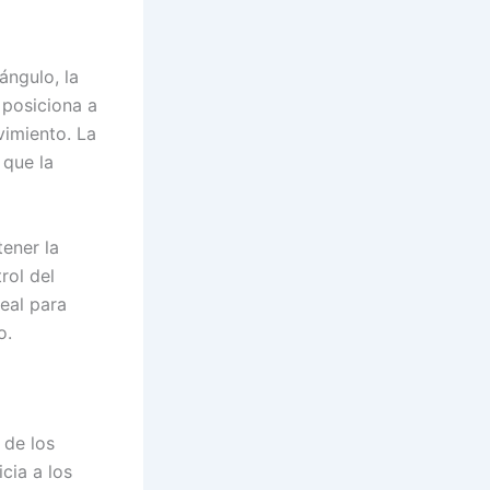
ángulo, la
 posiciona a
vimiento. La
 que la
tener la
rol del
deal para
o.
 de los
cia a los