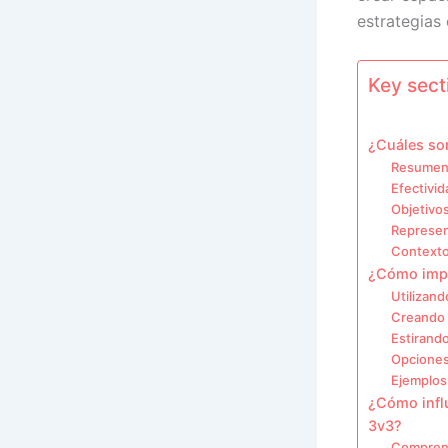
estrategias
Key secti
¿Cuáles son
Resumen 
Efectivid
Objetivo
Represen
Contexto
¿Cómo impac
Utilizand
Creando 
Estirando
Opciones
Ejemplos 
¿Cómo influ
3v3?
Comprend