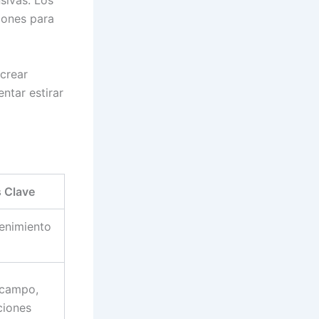
sivas. Los
iones para
 crear
ntar estirar
s Clave
enimiento
ocampo,
ciones