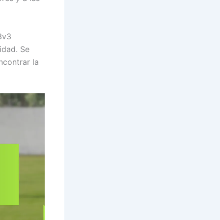
3v3
idad. Se
ncontrar la