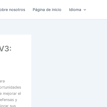
obre nosotros
Página de inicio
Idioma
V3:
ara
portunidades
e mejorar el
defensas y
jorar sus