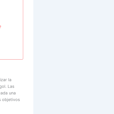
?
zar la
gol. Las
 cada una
s objetivos