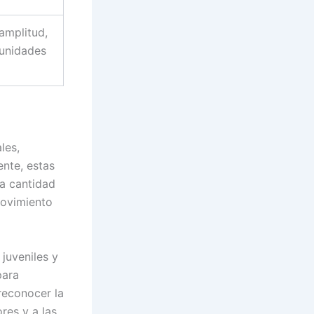
amplitud,
tunidades
les,
nte, estas
la cantidad
movimiento
juveniles y
para
reconocer la
res y a las