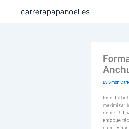
Skip
carrerapapanoel.es
to
content
Forma
Anchu
By
Simon Cart
En el fútbo
maximizar l
de gol. Uti
enfoque tác
crear espac