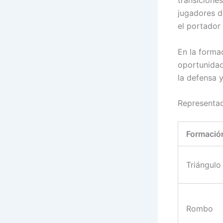
transicione
jugadores d
el portador 
En la formac
oportunidad
la defensa 
Representac
Formació
Triángulo
Rombo