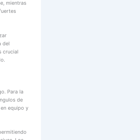
e, mientras
fuertes
zar
a del
 crucial
do.
o. Para la
ángulos de
 en equipo y
permitiendo