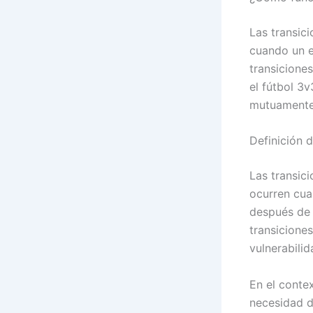
Las transic
cuando un e
transicione
el fútbol 3
mutuamente 
Definición d
Las transici
ocurren cua
después de 
transicione
vulnerabili
En el contex
necesidad d