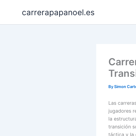
Skip
carrerapapanoel.es
to
content
Carre
Trans
By
Simon Cart
Las carrera
jugadores r
la estructu
transición s
táctica y l