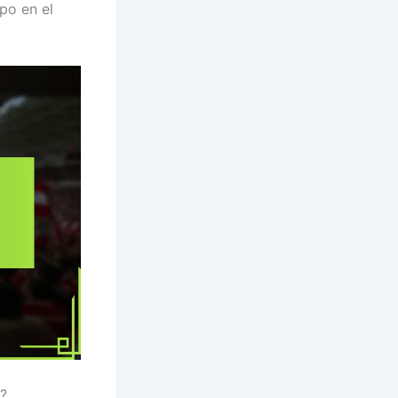
po en el
n?