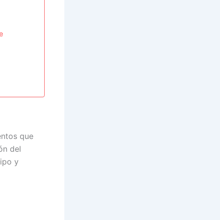
e
entos que
ón del
uipo y