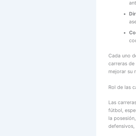
ant
Di
as
Co
co
Cada uno de
carreras de
mejorar su 
Rol de las c
Las carrera
fútbol, esp
la posesión
defensivos, 