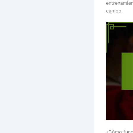
entrenamien
campo.
¿Cómo funci