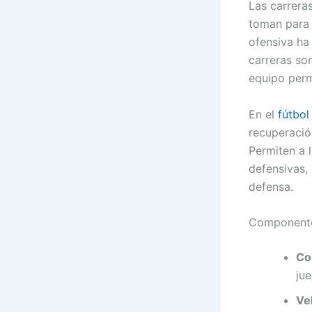
Las carrera
toman para 
ofensiva ha
carreras so
equipo per
En el
fútbol
recuperació
Permiten a 
defensivas,
defensa.
Componentes
Co
ju
Ve