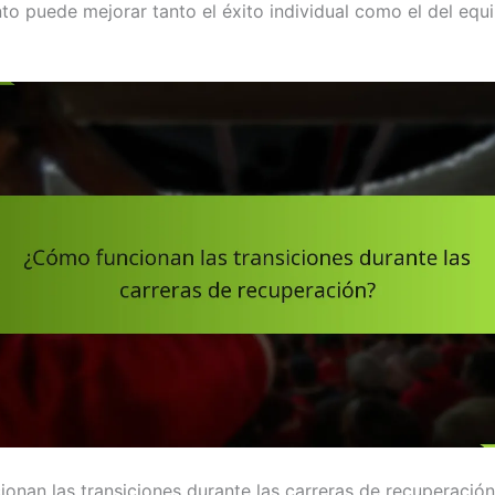
to puede mejorar tanto el éxito individual como el del equi
onan las transiciones durante las carreras de recuperació