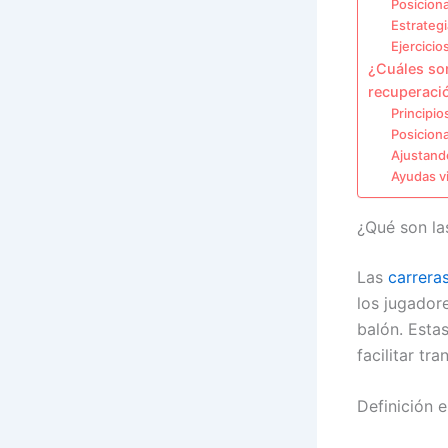
Posicion
Estrateg
Ejercicio
¿Cuáles son
recuperaci
Principio
Posicion
Ajustando
Ayudas v
¿Qué son la
Las
carrera
los jugadore
balón. Esta
facilitar tr
Definición 