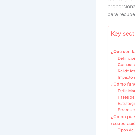
proporciona
para recupe
Key secti
¿Qué son la
Definició
Componen
Rol de la
Impacto e
¿Cómo funci
Definició
Fases del
Estrategi
Errores 
¿Cómo pued
recuperaci
Tipos de 