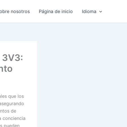
obre nosotros
Página de inicio
Idioma
l 3V3:
nto
les que los
, asegurando
entos de
a conciencia
res pueden