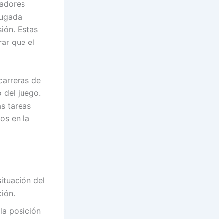
gadores
jugada
ión. Estas
rar que el
 carreras de
 del juego.
as tareas
os en la
ituación del
ción.
la posición