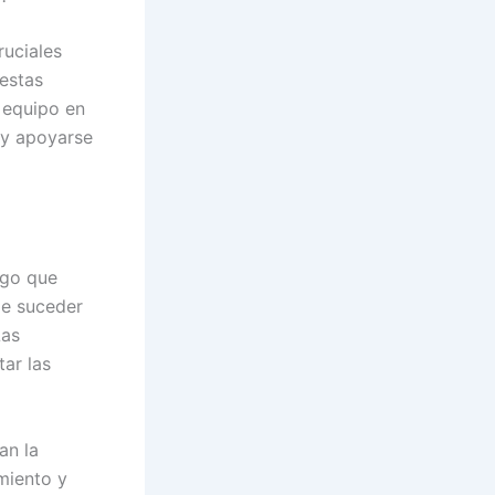
ruciales
estas
n equipo en
 y apoyarse
ego que
de suceder
Las
tar las
an la
miento y