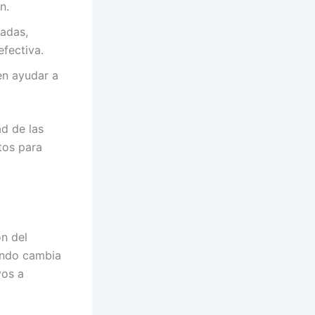
n.
nadas,
fectiva.
en ayudar a
d de las
tos para
ón del
ando cambia
vos a