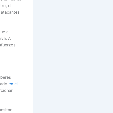
ro, el
 atacantes
que el
iva. A
sfuerzos
eberes
onado
en el
rcionar
ansitan