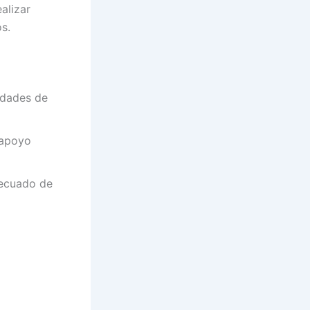
alizar
s.
idades de
 apoyo
decuado de