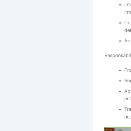
Int
int
Com
de
Ap
Responsabil
Pr
Seg
Ap
en
Tr
ne