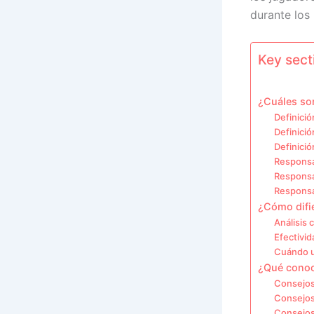
durante los 
Key secti
¿Cuáles son
Definición
Definició
Definición
Responsab
Responsa
Responsab
¿Cómo difie
Análisis
Efectivid
Cuándo ut
¿Qué conoc
Consejos 
Consejos
Consejos 