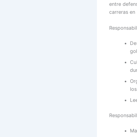
entre defens
carreras en
Responsabil
De
gol
Cu
du
Or
lo
Le
Responsabil
Mar