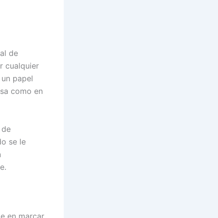
al de
r cualquier
 un papel
ensa como en
 de
o se le
n
e.
te en marcar