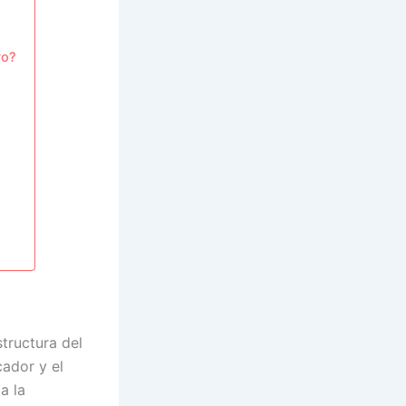
vo?
structura del
cador y el
a la