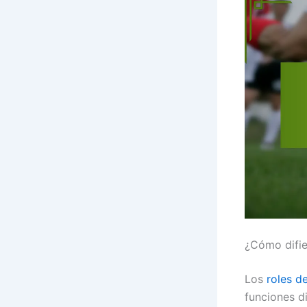
¿Cómo difier
Los
roles d
funciones d