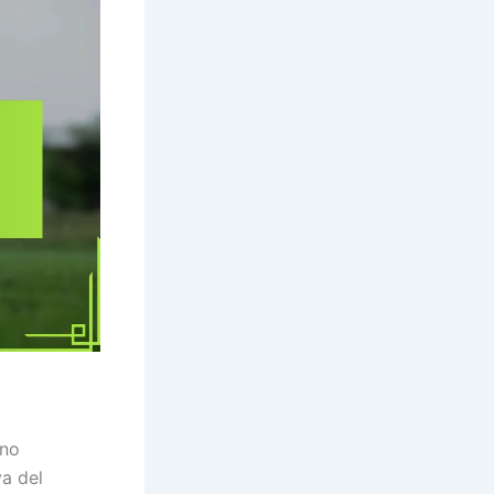
uno
va del