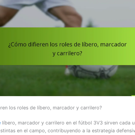
en los roles de líbero, marcador y carrilero?
e
líbero, marcador y carrilero en el fútbol 3V3 sirven cada 
istintas en el campo, contribuyendo a la estrategia defensi