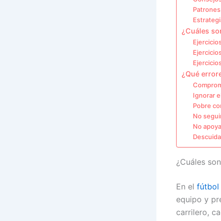
Patrones
Estrateg
¿Cuáles son
Ejercicio
Ejercicio
Ejercicio
¿Qué errore
Comprome
Ignorar e
Pobre co
No seguir
No apoya
Descuidar
¿Cuáles son
En el
fútbol
equipo y pre
carrilero, 