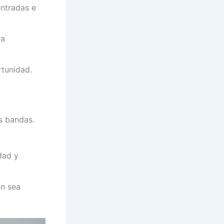
entradas e
ma
rtunidad.
s bandas.
dad y
ún sea