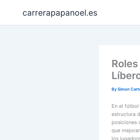
Skip
carrerapapanoel.es
to
content
Roles
Líbero
By
Simon Cart
En el fútbol
estructura 
posiciones 
que mejoran
los jugador