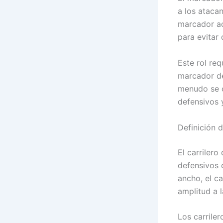
a los ataca
marcador ac
para evitar 
Este rol req
marcador de
menudo se c
defensivos 
Definición d
El carriler
defensivos 
ancho, el ca
amplitud a 
Los carriler